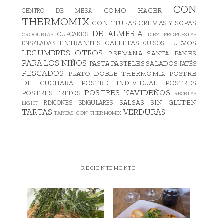
CON
COMO HACER
CENTRO DE MESA
THERMOMIX
CONFITURAS
CREMAS Y SOPAS
DE ALMERIA
CUPCAKES
CROQUETAS
DIEZ PROPUESTAS
ENTRANTES
GALLETAS
HUEVOS
ENSALADAS
GUISOS
LEGUMBRES
OTROS
P.SEMANA SANTA
PANES
PARA LOS NIÑOS
PASTA
PASTELES SALADOS
PATÉS
PESCADOS
PLATO DOBLE THERMOMIX
POSTRE
DE CUCHARA
POSTRE INDIVIDUAL
POSTRES
POSTRES NAVIDEÑOS
POSTRES FRITOS
RECETAS
SALSAS
SIN GLUTEN
RINCONES SINGULARES
LIGHT
TARTAS
VERDURAS
TARTAS. CON THERMOMIX
RECIENTEMENTE