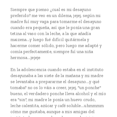
Siempre que pienso ¿cual es mi desayuno
preferido? me veo en un dilema, jejej, según mi
madre fuí muy vaga para tomarme el desayuno
cuando era pequeña, así que le ponía una gran
tetina al vaso con la leche, a la que añadía
maizena....y luego fué difícil quitármela y
hacerme comer sólido, pero luego me adapté y
comía perfectamente, siempre fuí una niña
hermosa....jejeje
En la adolescencia cuando estaba en el instituto
desayunaba a las siete de la mañana y mi madre
se levantaba a prepararme el desayuno....y qué
tomaba? no os lo váis a creer, jejej, "un ponche"
bueno, el verdadero ponche lleva alcohol y el mío
era "sin", mi madre le ponía un huevo crudo,
leche calentita, azúcar y café soluble....uhmmmm
cómo me gustaba, aunque a mis amigas del