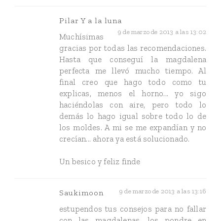
Pilar Y a la luna
9 de marzo de 2013 a las 13:02
Muchísimas
gracias por todas las recomendaciones.
Hasta que conseguí la magdalena
perfecta me llevó mucho tiempo. Al
final creo que hago todo como tu
explicas, menos el horno... yo sigo
haciéndolas con aire, pero todo lo
demás lo hago igual sobre todo lo de
los moldes. A mi se me expandían y no
crecían... ahora ya está solucionado.
Un besico y feliz finde
9 de marzo de 2013 a las 13:16
Saukimoon
estupendos tus consejos para no fallar
con las magdalenas, los pondre en