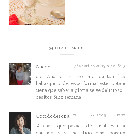
34 COMENTARIOS:
17 de abril de 2009 a las 16:15
Anabel
ola Ana a mi no me gustan las
habas,pero de esta forma este potaje
tiene que saber a gloria se ve delicioso
besitos feliz semana
17 de abril de 2009 a las 17:27
Cocidodesopa
¡Anaaaa! ¡qué pasada de tarta! ¡es una
chulada! y ya no digo más, porque