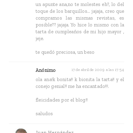
un apunte ana,no te molestes eh?, lo del
toque de los barquillos... jajaja, creo que
compramos las mismas revistas, es
posible?? jajaja. Yo hice lo mismo con la
tarta de cumpleaños de mi hijo mayor ,
jeje.
te quedó preciosa, un beso
Anónimo
17 de abril de 2009 a las 17:54
ola ana!k bonita!! k bionita la tarta!! y el
conejo genial!! me ha encantado!!!.
fleicidades por el blog!!
saludos
Juan Hernández