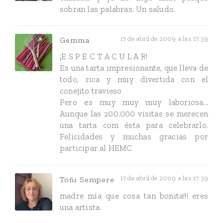
sobran las palabras. Un saludo.
17 de abril de 2009 a las 17:39
Gemma
¡E S P E C T A C U L A R!
Es una tarta impresionante, que lleva de
todo, rica y muy divertida con el
conejito travieso
Pero es muy muy muy laboriosa...
Aunque las 200.000 visitas se merecen
una tarta com ésta para celebrarlo.
Felicidades y muchas gracias por
participar al HEMC
17 de abril de 2009 a las 17:39
Toñi Sempere
madre mía que cosa tan bonita!!! eres
una artista.