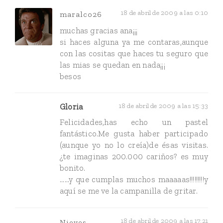
18 de abril de 2009 a las 0:10
maralco26
muchas gracias ana¡¡¡
si haces alguna ya me contaras,aunque
con las cositas que haces tu seguro que
las mias se quedan en nada¡¡¡
besos
Gloria
18 de abril de 2009 a las 15:33
Felicidades,has echo un pastel
fantástico.Me gusta haber participado
(aunque yo no lo creía)de ésas visitas.
¿te imaginas 200.000 cariños? es muy
bonito.
......y que cumplas muchos maaaaas!!!!!!!!!y
aquí se me ve la campanilla de gritar.
18 de abril de 2009 a las 17:21
Nieves