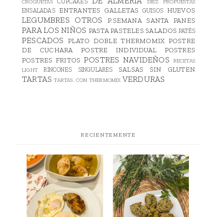
DE ALMERIA
CUPCAKES
CROQUETAS
DIEZ PROPUESTAS
ENTRANTES
GALLETAS
HUEVOS
ENSALADAS
GUISOS
LEGUMBRES
OTROS
P.SEMANA SANTA
PANES
PARA LOS NIÑOS
PASTA
PASTELES SALADOS
PATÉS
PESCADOS
PLATO DOBLE THERMOMIX
POSTRE
DE CUCHARA
POSTRE INDIVIDUAL
POSTRES
POSTRES NAVIDEÑOS
POSTRES FRITOS
RECETAS
SALSAS
SIN GLUTEN
RINCONES SINGULARES
LIGHT
TARTAS
VERDURAS
TARTAS. CON THERMOMIX
RECIENTEMENTE