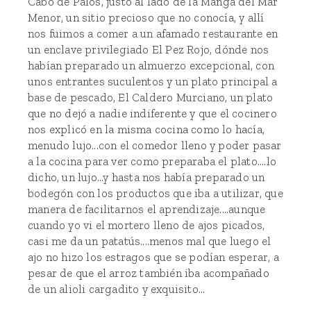
Cabo de Palos, justo al lado de la Manga del Mar
Menor, un sitio precioso que no conocía, y allí
nos fuimos a comer a un afamado restaurante en
un enclave privilegiado El Pez Rojo, dónde nos
habían preparado un almuerzo excepcional, con
unos entrantes suculentos y un plato principal a
base de pescado, El Caldero Murciano, un plato
que no dejó a nadie indiferente y que el cocinero
nos explicó en la misma cocina como lo hacía,
menudo lujo...con el comedor lleno y poder pasar
a la cocina para ver como preparaba el plato....lo
dicho, un lujo...y hasta nos había preparado un
bodegón con los productos que iba a utilizar, que
manera de facilitarnos el aprendizaje....aunque
cuando yo vi el mortero lleno de ajos picados,
casi me da un patatús....menos mal que luego el
ajo no hizo los estragos que se podían esperar, a
pesar de que el arroz también iba acompañado
de un alioli cargadito y exquisito...