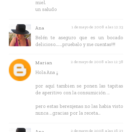
miel.
un saludo
1 de mayo de 2008 a las 12:23
Ana
Belén te aseguro que es un bocado
delicioso.......pruebalo y me cuentas!!!!
2 de mayo de 2008 a las 12:38
Marian
Hola Ana ¡¡
por aquí tambien se ponen las tapitas
de aperitivo con la consumición ...
pero estas berenjenas no las habia visto
nunca ...gracias por la receta...
2 de mayo de 2008 a las 16:23
Ana