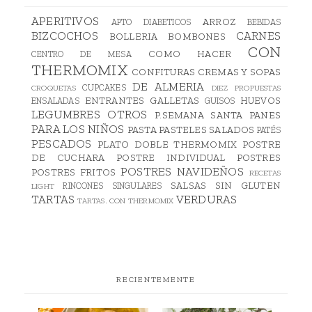
APERITIVOS
ARROZ
APTO DIABETICOS
BEBIDAS
BIZCOCHOS
CARNES
BOLLERIA
BOMBONES
CON
COMO HACER
CENTRO DE MESA
THERMOMIX
CONFITURAS
CREMAS Y SOPAS
DE ALMERIA
CUPCAKES
CROQUETAS
DIEZ PROPUESTAS
ENTRANTES
GALLETAS
HUEVOS
ENSALADAS
GUISOS
LEGUMBRES
OTROS
P.SEMANA SANTA
PANES
PARA LOS NIÑOS
PASTA
PASTELES SALADOS
PATÉS
PESCADOS
PLATO DOBLE THERMOMIX
POSTRE
DE CUCHARA
POSTRE INDIVIDUAL
POSTRES
POSTRES NAVIDEÑOS
POSTRES FRITOS
RECETAS
SALSAS
SIN GLUTEN
RINCONES SINGULARES
LIGHT
TARTAS
VERDURAS
TARTAS. CON THERMOMIX
RECIENTEMENTE