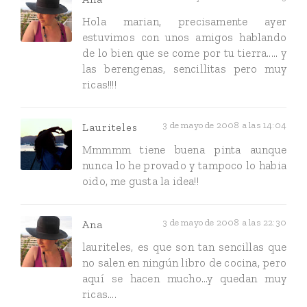
Hola marian, precisamente ayer
estuvimos con unos amigos hablando
de lo bien que se come por tu tierra..... y
las berengenas, sencillitas pero muy
ricas!!!!
3 de mayo de 2008 a las 14:04
Lauriteles
Mmmmm tiene buena pinta aunque
nunca lo he provado y tampoco lo habia
oido, me gusta la idea!!
3 de mayo de 2008 a las 22:30
Ana
lauriteles, es que son tan sencillas que
no salen en ningún libro de cocina, pero
aquí se hacen mucho...y quedan muy
ricas....