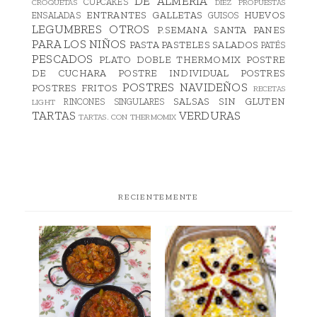
DE ALMERIA
CUPCAKES
CROQUETAS
DIEZ PROPUESTAS
ENTRANTES
GALLETAS
HUEVOS
ENSALADAS
GUISOS
LEGUMBRES
OTROS
P.SEMANA SANTA
PANES
PARA LOS NIÑOS
PASTA
PASTELES SALADOS
PATÉS
PESCADOS
PLATO DOBLE THERMOMIX
POSTRE
DE CUCHARA
POSTRE INDIVIDUAL
POSTRES
POSTRES NAVIDEÑOS
POSTRES FRITOS
RECETAS
SALSAS
SIN GLUTEN
RINCONES SINGULARES
LIGHT
TARTAS
VERDURAS
TARTAS. CON THERMOMIX
RECIENTEMENTE