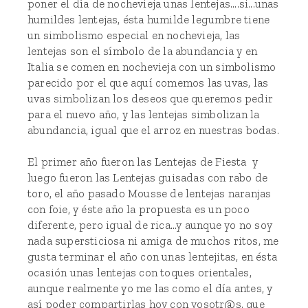
poner el día de nochevieja unas lentejas....si...unas
humildes lentejas, ésta humilde legumbre tiene
un simbolismo especial en nochevieja, las
lentejas son el símbolo de la abundancia y en
Italia se comen en nochevieja con un simbolismo
parecido por el que aquí comemos las uvas, las
uvas simbolizan los deseos que queremos pedir
para el nuevo año, y las lentejas simbolizan la
abundancia, igual que el arroz en nuestras bodas.
El primer año fueron las
Lentejas de Fiesta
y
luego fueron las
Lentejas guisadas con rabo de
toro
, el año pasado
Mousse de lentejas naranjas
con foie
, y éste año la propuesta es un poco
diferente, pero igual de rica...y aunque yo no soy
nada supersticiosa ni amiga de muchos ritos, me
gusta terminar el año con unas lentejitas, en ésta
ocasión unas lentejas con toques orientales,
aunque realmente yo me las como el día antes, y
así poder compartirlas hoy con vosotr@s, que