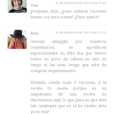
31 de diciembre de 2012 a las 8:54
Una
pregunta, Ana: ¿para cuántas raciones
tienes con esta crema? ¿Para cuatro?
31 de diciembre de 2012 a las 11:32
Ana
Gracias amig@s por vuestros
comentarios, se agradecen
especialmente en éste día que vamos
todos un poco de cabeza...yo aún no
tengo ni las uvas, tengo que salir de
compras urgentemente...
Yolanda, cunde unas 6 raciones, y la
receta te suena porque es un
megatuneo de una receta de
thermomix, jejej, lo que pasa es que está
tan cambiada que no la he citado...ésta
ya es mía!